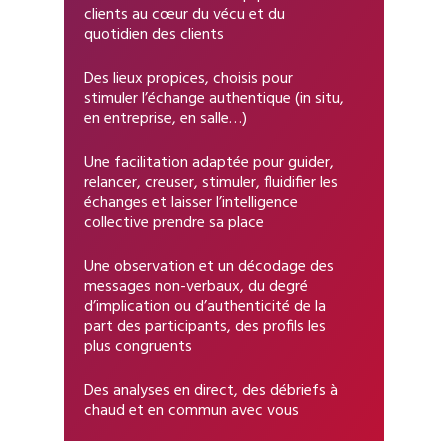
Etudes Agiles
Contact
clients au cœur du vécu et du
quotidien des clients
Analyser Vos Supports
Bilans Sémiologiques
Des lieux propices, choisis pour
Cultiver L’agilité
stimuler l’échange authentique (in situ,
Créativité
en entreprise, en salle…)
Imaginer Demain
Conseil | Stratégie
Une facilitation adaptée pour guider,
relancer, creuser, stimuler, fluidifier les
International
échanges et laisser l’intelligence
collective prendre sa place
Transmettre
Une observation et un décodage des
messages non-verbaux, du degré
d’implication ou d’authenticité de la
part des participants, des profils les
plus congruents
Des analyses en direct, des débriefs à
chaud et en commun avec vous