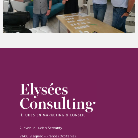
2, avenue Lucien Servanty
31700 Blagnac – France (Occitanie)