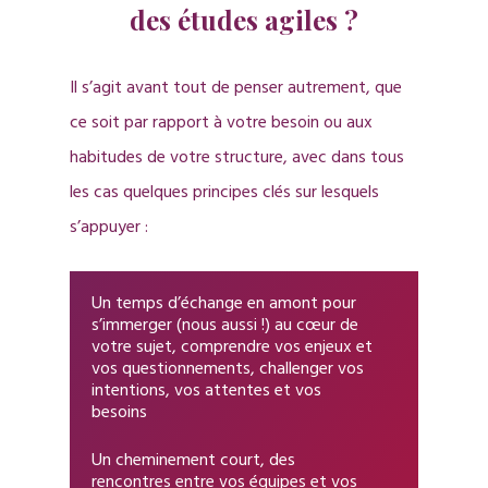
des études agiles ?
Il s’agit avant tout de penser autrement, que
ce soit par rapport à votre besoin ou aux
habitudes de votre structure, avec dans tous
Qui Sommes-
les cas quelques principes clés sur lesquels
Nous ?
s’appuyer :
Nos Piliers
Un temps d’échange en amont pour
s’immerger (nous aussi !) au cœur de
Pour Faire Quo
votre sujet, comprendre vos enjeux et
vos questionnements, challenger vos
Concrètement
intentions, vos attentes et vos
Explorer Votre Écosyst
besoins
Sonder/Formuler Vos
Blog
Quali | Quanti
Un cheminement court, des
Intentions
rencontres entre vos équipes et vos